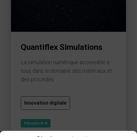
Quantiflex Simulations
La simulation numérique accessible à
tous dans le domaine des matériaux et
des procédés
Innovation digitale
#deeptech ⚙