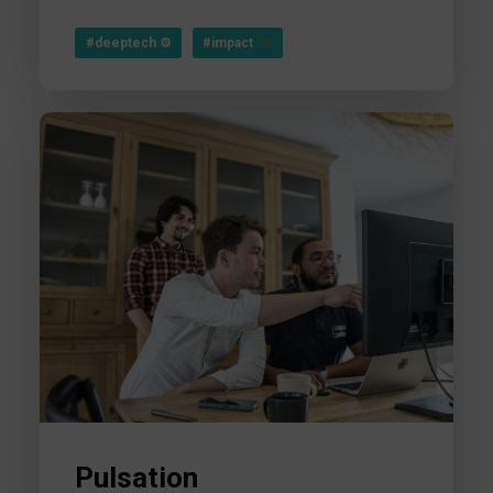
#deeptech ⚙
#impact
Pulsation